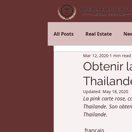
All Posts
Real Estate
Ne
Mar 12, 2020
1 min read
visa
Mariage
Divor
Obtenir l
Thailand
Updated:
May 18, 2020
La pink carte rose, c
Thaïlande. Son obten
Thaïlande.
 français