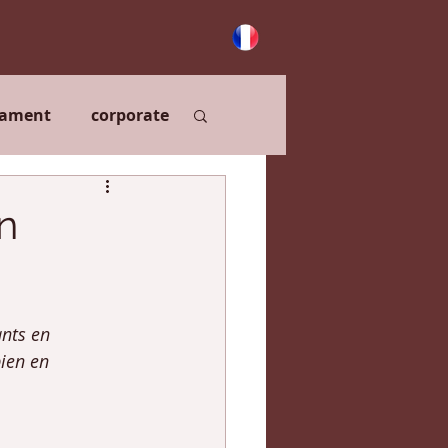
tament
corporate
n
ants en 
ien en 