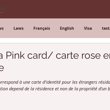
ws
Laws
Français
English
Visa
tes
ce
Will
a Pink card/ carte rose e
e
orrespond à une carte d'identité pour les étrangers résid
tion depend de la résidence et non de la propriété d'un b